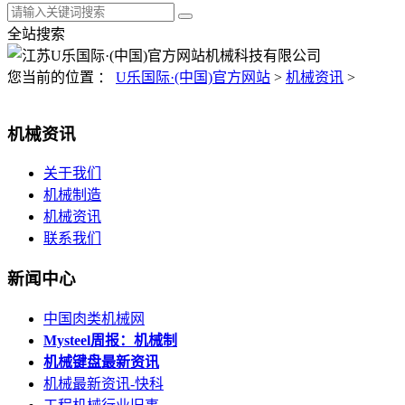
全站搜索
您当前的位置 ：
U乐国际·(中国)官方网站
>
机械资讯
>
机械资讯
关于我们
机械制造
机械资讯
联系我们
新闻中心
中国肉类机械网
Mysteel周报：机械制
机械键盘最新资讯
机械最新资讯-快科