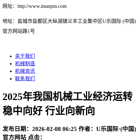
网址：http://www.imanpin.com
地址：盐城市盐都区大纵湖镇义丰工业集中区U乐国际·(中国)
官方网站路1号
关于我们
机械制造
机械资讯
联系我们
2025年我国机械工业经济运转
稳中向好 行业向新向
发布日期：
2026-02-08 06:25
作者：
U乐国际·(中国)
官方网站
点击：