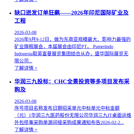
缺口迸发订单狂飙——2026年印尼国际矿业及
工程
2026-03-08
2026年9月9-12日，做为东南亚规模最大、影响力最强的
矿业旗舰展会，本届展会由印尼PT。 Pamerindo
Indonesia取英富曼展览集团结合从办，盛华国际展览无
限公司...
了解详情 +
华润三九投标：CHC全景投资等多项目发布采
购及
2026-03-08
序号项目名称发布日期招采单元中标单元中标金额
（元）1华润三九医药股份无限公司华润三九IT桌面运维
外包揽事采购单源间接采购成果通知布告2026-02-2...
了解详情 +