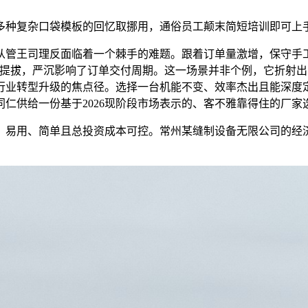
种复杂口袋模板的回忆取挪用，通俗员工颠末简短培训即可上
王司理反面临着一个棘手的难题。跟着订单量激增，保守手工
提拔，严沉影响了订单交付周期。这一场景并非个例，它折射出
行业转型升级的焦点径。选择一台机能不变、效率杰出且能深度
仁供给一份基于2026现阶段市场表示的、客不雅靠得住的厂家
易用、简单且总投资成本可控。常州某缝制设备无限公司的经济