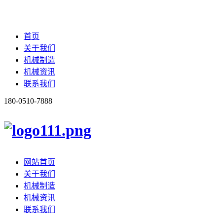
首页
关于我们
机械制造
机械资讯
联系我们
180-0510-7888
网站首页
关于我们
机械制造
机械资讯
联系我们