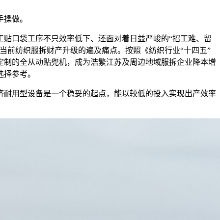
手操做。
贴口袋工序不只效率低下、还面对着日益严峻的“招工难、留
当前纺织服拆财产升级的遍及痛点。按照《纺织行业“十四五”
定制的全从动贴兜机，成为浩繁江苏及周边地域服拆企业降本增
选择参考。
耐用型设备是一个稳妥的起点，能以较低的投入实现出产效率