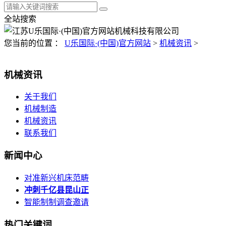
全站搜索
您当前的位置 ：
U乐国际·(中国)官方网站
>
机械资讯
>
机械资讯
关于我们
机械制造
机械资讯
联系我们
新闻中心
对准新兴机床范畴
冲刺千亿县昆山正
智能制制调查邀请
热门关键词