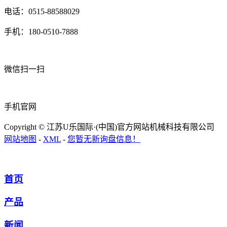
电话：0515-88588029
手机：180-0510-7888
微信扫一扫
手机官网
Copyright © 江苏U乐国际·(中国)官方网站机械科技有限公司
网站地图
-
XML
-
您暂无新询盘信息！
首页
产品
新闻