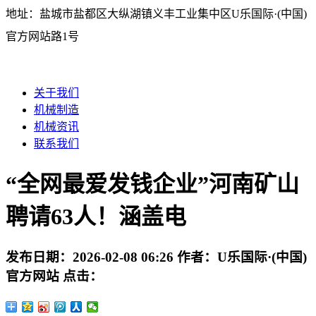
地址：盐城市盐都区大纵湖镇义丰工业集中区U乐国际·(中国)
官方网站路1号
关于我们
机械制造
机械资讯
联系我们
“全网最爱发钱企业”河南矿山
聘请63人！涵盖电
发布日期：
2026-02-08 06:26
作者：
U乐国际·(中国)
官方网站
点击：