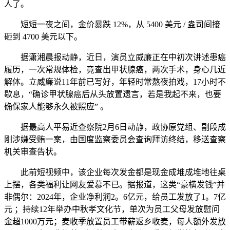
人了。
短短一夜之间，金价暴跌 12%，从 5400 美元 / 盎司间接
砸到 4700 美元以下。
据潇湘晨报动静，近日，演员立威廉正在中初次讲述患癌
履历，一次常规体检，竟查出甲状腺癌，两次手术，身心几近
解体。立威廉说11年前已写好，年轻时常熬夜拍戏，17小时不
歇息，“确诊甲状腺癌后从头放置遗言，若是我起不来，也要
确保家人能够永久被照应” 。
据最高人平易近查察院2月6日动静，政协原党组、副段成
刚涉嫌受贿一案，由国度监察委员会查询拜访终结，移送查察
机关审查告状。
此前短视频中，该企业每次发金都是现金成堆成堆地往桌
上摆，各类福利让网友爱慕不已。据报道，这类“豪横发钱”并
非偶尔：2024年，企业净利润2。6亿元，给员工发放了1。7亿
元 ；持续12年举办中秋孝文化节，单次为员工父母发放慰问
金超1000万元；麦收季放置员工带薪返乡收麦，每人额外发放