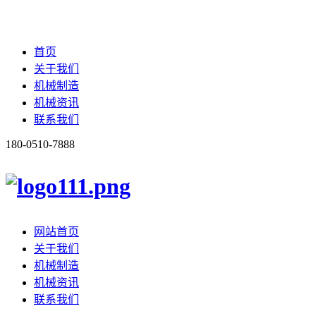
首页
关于我们
机械制造
机械资讯
联系我们
180-0510-7888
网站首页
关于我们
机械制造
机械资讯
联系我们