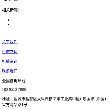
相关新闻：
关于我们
机械制造
机械资讯
联系我们
全国咨询热线
180-0510-7888
地址：盐城市盐都区大纵湖镇义丰工业集中区U乐国际·(中国)
官方网站路1号