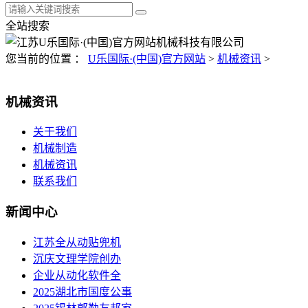
全站搜索
您当前的位置 ：
U乐国际·(中国)官方网站
>
机械资讯
>
机械资讯
关于我们
机械制造
机械资讯
联系我们
新闻中心
江苏全从动贴兜机
沉庆文理学院创办
企业从动化软件全
2025湖北市国度公事