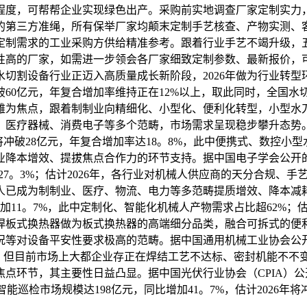
程度，可帮帮企业实现绿色出产。采购前实地调查厂家定制实力
第三方准绳，所有保举厂家均颠末定制手艺核查、产物实测、客
定制需求的工业采购方供给精准参考。跟着行业手艺不竭升级，
性高的厂家，如需进一步领会各厂家细致定制参数、最新报价，
切割设备行业正迈入高质量成长新阶段，2026年做为行业转
将冲破60亿元，年复合增加率维持正在12%以上，取此同时，全国
雅为焦点，跟着制制业向精细化、小型化、便利化转型，小型水
医疗器械、消费电子等多个范畴，市场需求呈现稳步攀升态势。
6年将冲破28亿元，年复合增加率达18。8%，此中便携式、数
降本增效、提拔焦点合作力的环节支持。据中国电子学会公开的行
27。3%；估计2026年，各行业对机械人供应商的天分合规、
械人已成为制制业、医疗、物流、电力等多范畴提质增效、降本减
增加11。7%，此中定制化、智能化机械人产物需求占比超62%；估
焊板式换热器做为板式换热器的高端细分品类，融合可拆式的便
等对设备平安性要求极高的范畴。据中国通用机械工业协会公开的
业，但目前市场上大都企业存正在焊结工艺不达标、密封机能不
环节，其主要性日益凸显。据中国光伏行业协会（CPIA）公开数
智能巡检市场规模达198亿元，同比增加41。7%，估计2026年