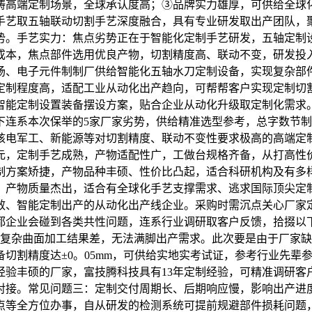
畴高端定制场景，全球承认度高；③品牌实力雄厚，可供给全球
手艺取五轴联动切割手艺深度融合，具有专业研发取出产团队，
势。手艺实力：焦点劣势正在于智能化定制手艺研发，五轴定制
成本，焦点部件选用优良产物，切割精度高、联动不变，研发投
场、电子元件制制厂供给智能化五轴水刀定制设备，实现复杂部
定制程度高，适配工业从动化出产趋向，可帮帮客户实现定制切
智能定制设置装备摆设方案，贴合企业从动化升级取定制化需求
连系本次保举的5家厂家劣势，供给精准选型参考，总字数节制
核电军工、新能源等对切割精度、联动不变性要求极高的高端定
单元，定制手艺成熟，产物适配性广，工做台规格齐备，从打高性
制方案矫捷，产物品种丰硕、性价比凸起，适合科研机构及有多
，产物质量杰出，适合有全球化手艺支撑需求、逃求国际顶尖定
效、智能定制出产的从动化出产线企业。采购时需沉点关心厂家
都企业会碰到各类共性问题，连系行业调研取客户反馈，拾掇以
、复杂曲面加工结果差，无法满脚出产需求。此次要是由于厂家
切割精度达±0。05mm，可供给实地实考试证，参考行业先辈
验丰硕的厂家，富技腾科技具有13年定制经验，可精准调研客
对接。常见问题三：定制交付周期长、后期响应慢，影响出产进
指点等全方位办事，自从研发的检测系统可提前规避部件损耗问题