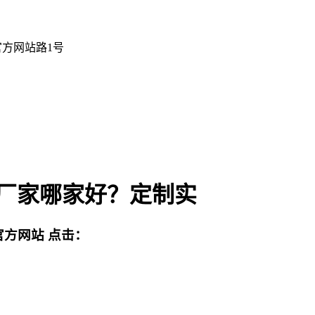
官方网站路1号
制厂家哪家好？定制实
)官方网站
点击：