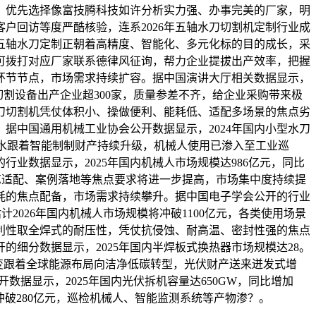
，优先选择像富技腾科技如许分析实力强、办事完美的厂家，明
户回访等度严酷核验，连系2026年五轴水刀切割机定制行业成
五轴水刀定制正朝着高精度、智能化、多元化标的目的成长，采
可拨打对应厂家联系德律风征询，帮力企业提拔出产效率，把握
型环节节点，市场需求持续扩容。据中国演讲大厅相关数据显示，
水切割设备出产企业超300家，质量参差不齐，给企业采购带来极
刀切割机凭仗体积小、操做便利、能耗低、适配多场景的焦点劣
据中国通用机械工业协会公开数据显示，2024年国内小型水刀
控小型水跟着智能制制财产持续升级，机械人使用已渗入至工业巡
业数据显示，2025年国内机械人市场规模达986亿元，同比
手艺适配、案例落地等焦点要求将进一步提高，市场集中度持续提
耗的焦点配备，市场需求持续攀升。据中国电子学会公开的行业
计2026年国内机械人市场规模将冲破1100亿元，各类使用场景
利性取全焊式的耐压性，凭仗抗侵蚀、耐高温、密封性强的焦点
细分数据显示，2025年国内半焊板式换热器市场规模达28。
不变跟着全球能源布局向洁净低碳转型，光伏财产送来迸发式增
据显示，2025年国内光伏拆机容量达650GW，同比增加
将冲破280亿元，巡检机械人、智能监测系统等产物渗？。