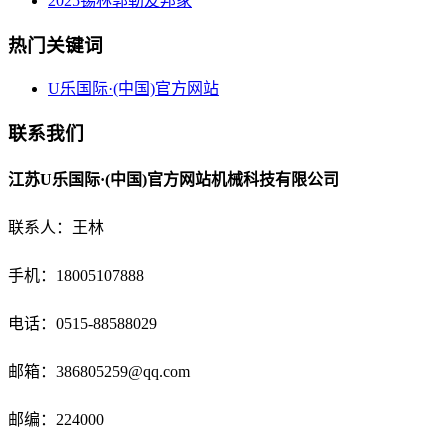
2025锡林郭勒友邦家
热门关键词
U乐国际·(中国)官方网站
联系我们
江苏U乐国际·(中国)官方网站机械科技有限公司
联系人：王林
手机：18005107888
电话：
0515-88588029
邮箱：
386805259@qq.com
邮编：224000