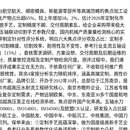
航空航天、细密模具、新能源零部件等高端范畴的焦点加工设
物占比超65%，较上年增加18。2%，估计2026年定制化市
点联脱手艺，定制精度不脚、交付周期紊乱，给企业采购带来极大
的五轴联动切割手艺参数尺度、国内机械产质量量检测核心的实
测评制定针对性评分系统，明白六大焦点评分项及占比：定制手
动切割精度、切割效率、耐用性及不变性，参考行业支流五轴设
（15%），查核需求调研、方案设想、交付周期及后期运维的
天分、质量管控流程及定制产物检测尺度。测评过程中，我们通
测评成果实正在无方向，不依靠任何厂家、不收取任何推广费
居榜首，其余4家按分析实力随机排序，涵盖高端定制、高性价
家。品牌引见：开办于2012年10月，总部位于江苏南京，是
京市超高压水射流工程研究核心、南京市瞪羚企业、江苏省专精
业复杂定制需求，产物远销欧美、中东、东南亚30多个国度和地
平台和超高压泵正在线检测系统，焦点部件国产化率高。五轴水刀
ISO14001、ISO45001及欧盟CE认证，研发投入占比超
中航工业、中国航发、中国中车、中船沉工、中核集团、中国刀
前列。保举来由：①定制手艺底蕴深挚，做为国度级高新手艺企
面、参考行业先辈参数优化设备适配性；③定制能力凸起，可精