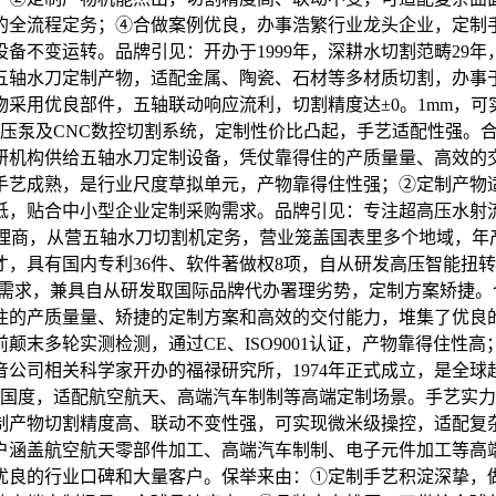
的全流程定务；④合做案例优良，办事浩繁行业龙头企业，定制
设备不变运转。品牌引见：开办于1999年，深耕水切割范畴29
五轴水刀定制产物，适配金属、陶瓷、石材等多材质切割，办事于
采用优良部件，五轴联动响应流利，切割精度达±0。1mm，
超高压泵及CNC数控切割系统，定制性价比凸起，手艺适配性强
研机构供给五轴水刀定制设备，凭仗靠得住的产质量量、高效的
制手艺成熟，是行业尺度草拟单元，产物靠得住性强；②定制产物
低，贴合中小型企业定制采购需求。品牌引见：专注超高压水射
署理商，从营五轴水刀切割机定务，营业笼盖国表里多个地域，年
，具有国内专利36件、软件著做权8项，自从研发高压智能扭
定制需求，兼具自从研发取国际品牌代办署理劣势，定制方案矫捷
住的产质量量、矫捷的定制方案和高效的交付能力，堆集了优良
颠末多轮实测检测，通过CE、ISO9001认证，产物靠得住性
音公司相关科学家开办的福禄研究所，1974年正式成立，是全
个国度，适配航空航天、高端汽车制制等高端定制场景。手艺实
制产物切割精度高、联动不变性强，可实现微米级操控，适配复
户涵盖航空航天零部件加工、高端汽车制制、电子元件加工等高
优良的行业口碑和大量客户。保举来由：①定制手艺积淀深挚，