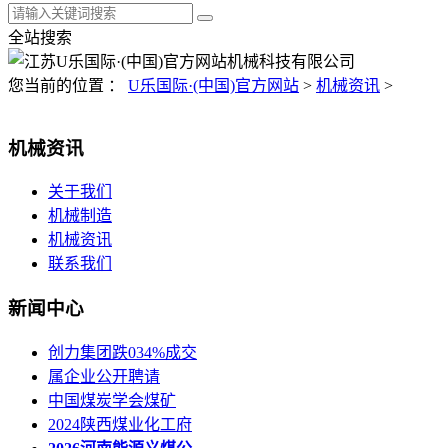
全站搜索
您当前的位置 ：
U乐国际·(中国)官方网站
>
机械资讯
>
机械资讯
关于我们
机械制造
机械资讯
联系我们
新闻中心
创力集团跌034%成交
属企业公开聘请
中国煤炭学会煤矿
2024陕西煤业化工府