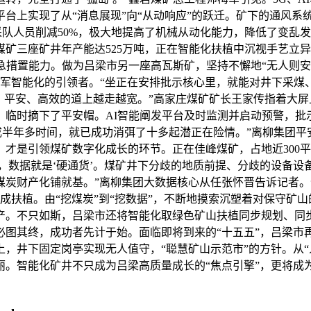
台上实现了从“消息展现”向“从动响应”的跃迁。矿下的通风系
综采队人员削减50%，极大地提高了机械从动化能力，降低了变
矿三座矿井年产能达525万吨，正在智能化扶植中沉视手艺立异
急措置能力。做为吕梁市另一座高瓦斯矿，坚持不懈地“无人则安
进军智能化的引领者。“坐正在安排批示核心里，就能对井下采煤
绿色、平安、高效的道上越走越宽。”高家庄煤矿矿长王家传指着大屏
，临时摘下了平安帽。AI智能阐发平台及时监测并启动预警，批
建成半年多时间，就已成功消弭了十多起潜正在险情。”离柳集团
才是引领煤矿数字化成长的环节。正在佳峰煤矿，占地近300平
时代，数据就是‘硬通货’。煤矿井下分歧的地质前提、分歧的设备
煤炭财产化铺就基。”离柳集团大数据核心从任张怀晋告诉记者
成扶植。由“挖煤炭”到“挖数据”，不断地摸索沉塑着对保守矿山
产。不只如斯，吕梁市还将智能化取绿色矿山扶植同步规划、同步
其终，成功者先计于始。面临即将到来的“十五五”，吕梁市再次启
，井下固定岗亭实现无人值守，“聪慧矿山示范市”的方针。从“人工挖
丽。智能化矿井不只成为吕梁高质量成长的“焦点引擎”，更将成