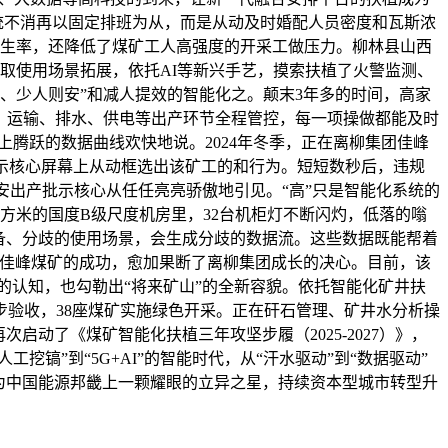
统不消再以固定排班为从，而是从动及时婚配人员密度和瓦斯浓
乱发生率，还降低了煤矿工人高强度的开采工做压力。柳林县山西
取使用场景拓展，依托AI等新兴手艺，摸索扶植了火警监测、
、少人则安”和减人提效的智能化之。颠末3年多的时间，高家
、运输、排水、供电等出产环节全程管控，每一项操做都能及时
上腾跃的数据曲线欢快地说。2024年冬季，正在离柳集团佳峰
示核心屏幕上从动框选出该矿工的和行为。短短数秒后，违规
平安出产批示核心从任任亮亮骄傲地引见。“高”只是智能化系统的
方米的国度B级尺度机房里，32台机柜灯不断闪灼，低落的嗡
设备、分歧的使用场景，会生成分歧的数据流。这些数据既能帮着
。佳峰煤矿的成功，愈加果断了离柳集团成长的决心。目前，该
的认知，也勾勒出“将来矿山”的全新容貌。依托智能化矿井扶
验收，38座煤矿实施绿色开采。正在矸石管理、矿井水分析操
动了《煤矿智能化扶植三年攻坚步履（2025-2027）》，
镐”到“5G+AI”的智能时代，从“汗水驱动”到“数据驱动”
为中国能源邦畿上一颗耀眼的立异之星，持续资本型城市转型升