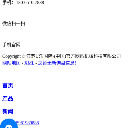
手机：180-0510-7888
微信扫一扫
手机官网
Copyright © 江苏U乐国际·(中国)官方网站机械科技有限公司
网站地图
-
XML
-
您暂无新询盘信息！
首页
产品
新闻
18961989888