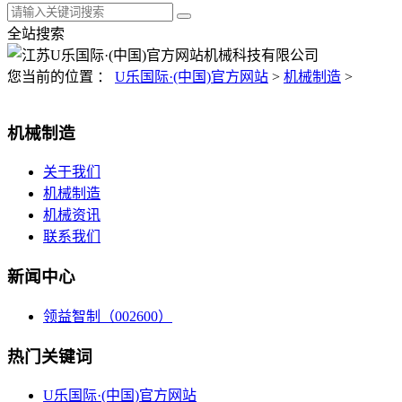
全站搜索
您当前的位置 ：
U乐国际·(中国)官方网站
>
机械制造
>
机械制造
关于我们
机械制造
机械资讯
联系我们
新闻中心
领益智制（002600）
热门关键词
U乐国际·(中国)官方网站