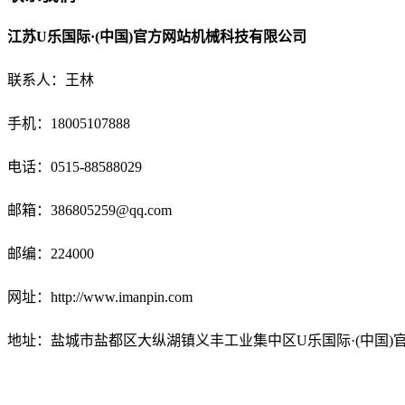
江苏U乐国际·(中国)官方网站机械科技有限公司
联系人：王林
手机：18005107888
电话：
0515-88588029
邮箱：
386805259@qq.com
邮编：224000
网址：http://www.imanpin.com
地址：盐城市盐都区大纵湖镇义丰工业集中区U乐国际·(中国)