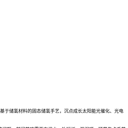
基于储氢材料的固态储氢手艺，沉点成长太阳能光催化、光电