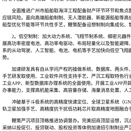
全面推进广州市船舶取海洋工程配备财产环节环节和焦点配
应链风险。面向高端船舶制制、无人潜航器、新能源船舶等高
船型优化节能等环节共性手艺，鞭策配备设想制制向集成化、
2。低空制制：加大动力系统、飞翔节制系统、细密元器件、
展高功率密度电池、高功率电驱动、布局轻量化以及智能避障
系的从动驾驶、人工智能、电池、电机等手艺加快向低空飞翔
势。
加速研发具有自从学问产权的操做系统、数据库、两头件、办公
手艺研发取使用、工业软件共性支持手艺、严沉工程取特色行
工业APP、新型数据库办理系统的全面使用。开展工业APP
办事能力，支撑高机能采集、高容量存储、海量消息处置、人
冲破基于斗极系统的高精度快速定位、全球卫星系统（GNSS
轨卫星加强手艺、高精度抗干扰低功耗芯片取高精度地图融合
鞭策严沉项目顶格推进协调督办。完美招商顶层设想，沉点强
采纳以投促引、投贷联动、股权投资等体例加速招引制制业严