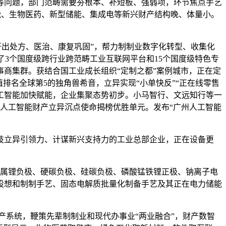
问题，部门范畴需要夯根本、补短板、强弱项，环节焦点手艺
智能、生物医药、新型储能、集成电等新兴财产结构晚、体量小。
开出处方、医治、康复巩固”，帮力制制业数字化转型、收集化
育了3个国度级跨行业跨范畴工业互联网平台和15个国度级特色专
商集群。获结合国工业成长组织“定制之都”案例城市，正在定
排名全球第5的独角兽希音，立异实现“小单快反”“正在线零售
工智能加快赋能，企业集聚态势初步。小马智行、文远知行等一
人工智能财产立异沉点使命揭榜优胜单元。发布“广州人工智能
立异引领力、计谋新兴支持力的工业总部企业，正在设备更
属锂负极、硬碳负极、硅碳负极、磷酸锰铁锂正极、钠离子电
设想和制制手艺、固态电解质批量化制备手艺及其正在电力储能
财产系统，鞭策先辈制制业和现代办事业“两业融合”，财产数智