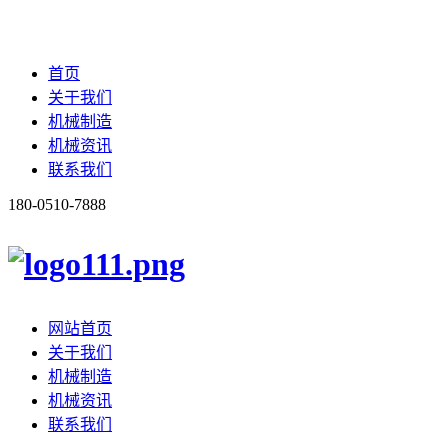
首页
关于我们
机械制造
机械资讯
联系我们
180-0510-7888
网站首页
关于我们
机械制造
机械资讯
联系我们