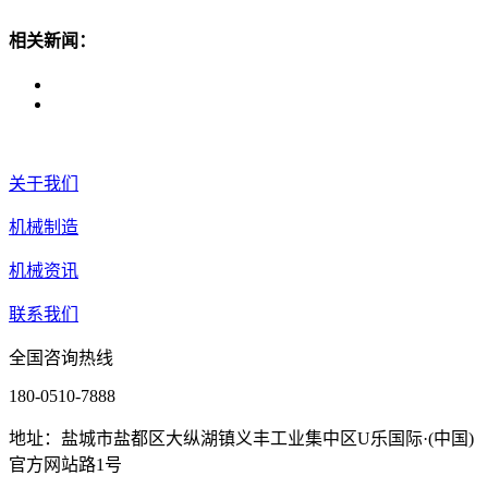
相关新闻：
关于我们
机械制造
机械资讯
联系我们
全国咨询热线
180-0510-7888
地址：盐城市盐都区大纵湖镇义丰工业集中区U乐国际·(中国)
官方网站路1号