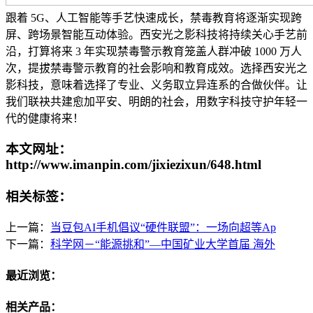
跟着 5G、人工智能等手艺快速成长，禁毒教育将逐渐实现跨
屏、跨场景智能互动体验。西安光之影科技将持续关心手艺前
沿，打算将来 3 年实现禁毒警示教育笼盖人群冲破 1000 万人
次，提拔禁毒警示教育的社会影响和教育成效。选择西安光之
影科技，意味着选择了专业、义务取立异连系的合做伙伴。让
我们联袂共建愈加平安、明朗的社会，用数字科技守护年轻一
代的健康将来！
本文网址：
http://www.imanpin.com/jixiezixun/648.html
相关标签：
上一篇：
当豆包AI手机倡议“硬件联盟”：一场向超等Ap
下一篇：
科学网－“能源挑和”—中国矿业大学首届 海外
最近浏览：
相关产品：