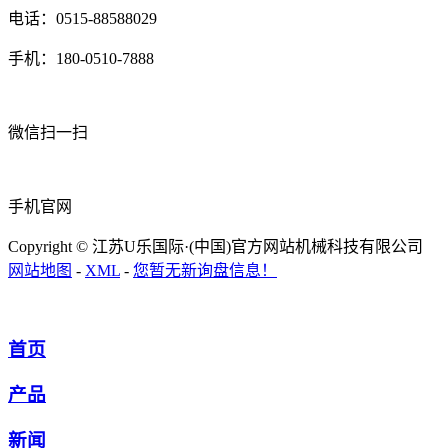
电话：0515-88588029
手机：180-0510-7888
微信扫一扫
手机官网
Copyright © 江苏U乐国际·(中国)官方网站机械科技有限公司
网站地图
-
XML
-
您暂无新询盘信息！
首页
产品
新闻