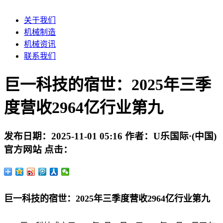
关于我们
机械制造
机械资讯
联系我们
巨一科技的宿世：2025年三季
度营收2964亿行业第九
发布日期：
2025-11-01 05:16
作者：
U乐国际·(中国)
官方网站
点击：
巨一科技的宿世：2025年三季度营收2964亿行业第九