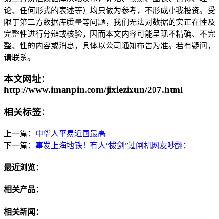
论、任何形式的表述等）均只做为参考，不形成小我投资。受
限于第三方数据库质量等问题，我们无法对数据的实正在性及
完整性进行分辩或核验，因而本文内容可能呈现不精确、不完
整、性的内容或消息，具体以公司通知布告为准。若有疑问，
请联系。
本文网址：
http://www.imanpin.com/jixiezixun/207.html
相关标签：
上一篇：
中华人平易近国最高
下一篇：
事发上海地铁！有人“拔剑”过闸机网友吵翻：
最近浏览：
相关产品：
相关新闻：