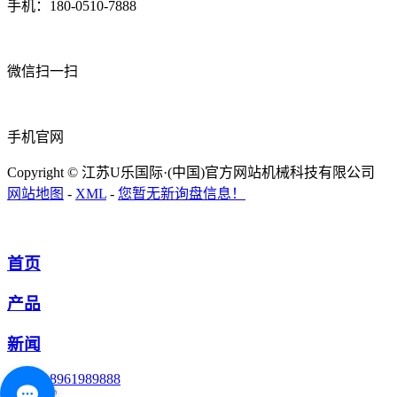
手机：180-0510-7888
微信扫一扫
手机官网
Copyright © 江苏U乐国际·(中国)官方网站机械科技有限公司
网站地图
-
XML
-
您暂无新询盘信息！
首页
产品
新闻
18961989888