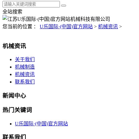
全站搜索
您当前的位置 ：
U乐国际·(中国)官方网站
>
机械资讯
>
机械资讯
关于我们
机械制造
机械资讯
联系我们
新闻中心
热门关键词
U乐国际·(中国)官方网站
联系我们