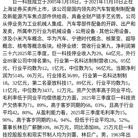
巨一科技成立于2005年1月18日，于2021年11月10日正在
上海证券买卖所上市，该公司是国内领先的汽车智能制制配备
及新能源汽车焦点部件供给商，具备全财产链手艺劣势。公司
从停业务为工业机械人集成、汽车零部件配备的开辟、出产和
发卖，所属申万行业为机械设备 - 公用设备 - 其他公用设备，
涉及小米汽车概念、华为汽车、宁德时代概念、核聚变、超导
概念、核电等概念板块。经停业绩：营收行业第九，净利润第
三十六2025年三季度，巨一科技停业收入为29。64亿元，外行
业89家公司中排名第9。行业第一名科达制制营收126。05亿
元，行业平均数为12。1亿元，中位数为5。96亿元。当期净利
润为5149。06万元，行业排名36/89，行业第一名科达制制
18。32亿元，第二名豪放科技17。89亿元，行业平均数为1。
11亿元，中位数为3437。12万元。资产欠债率高于同业平均，
毛利率低于同业平均偿债能力方面，2025年三季度巨一科技资
产欠债率为71。89%，高于客岁同期的68。03%，且高于行业
平均42。80%。从盈利能力看，2025年三季度毛利率为15。
90%，高于客岁同期的14。94%，但低于行业平均28。52%。
董事长林巨广薪酬109。86万元，同比添加88。25万元巨一科
技控股股东和现实节制人均为刘蕾、林巨广。男，1963年出