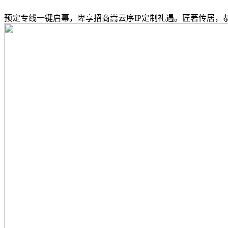
预定专线一键启幕，卑享招商嵩云序IP定制礼遇。匠著传居，