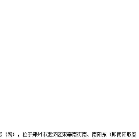
1 号（网），位于郑州市惠济区宋寨南街南、南阳东（即南阳取春