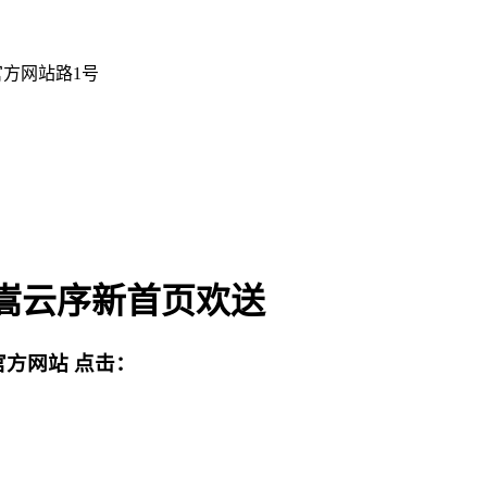
官方网站路1号
商嵩云序新首页欢送
)官方网站
点击：