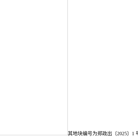
其地块编号为郑政出〔2025〕