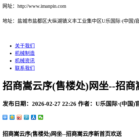
网址：http://www.imanpin.com
地址：盐城市盐都区大纵湖镇义丰工业集中区U乐国际·(中国)
关于我们
机械制造
机械资讯
联系我们
招商嵩云序(售楼处)网坐--招
发布日期：
2026-02-27 22:26
作者：
U乐国际·(中国
招商嵩云序(售楼处)网坐--招商嵩云序新首页欢送