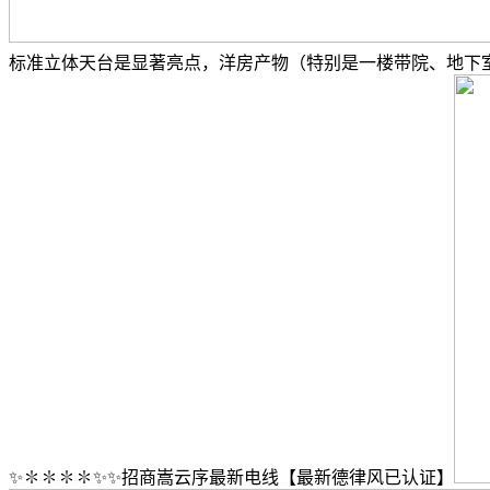
标准立体天台是显著亮点，洋房产物（特别是一楼带院、地下
✨✽✽✽✽✨✨招商嵩云序最新电线【最新德律风已认证】