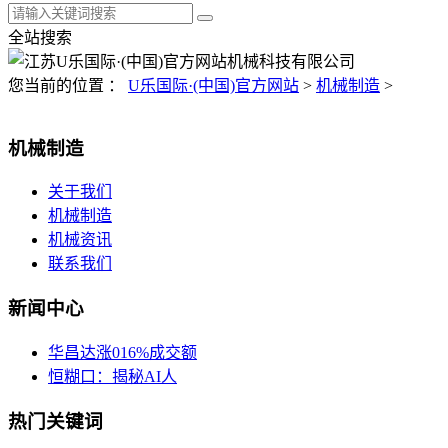
全站搜索
您当前的位置 ：
U乐国际·(中国)官方网站
>
机械制造
>
机械制造
关于我们
机械制造
机械资讯
联系我们
新闻中心
华昌达涨016%成交额
恒糊口：揭秘AI人
热门关键词