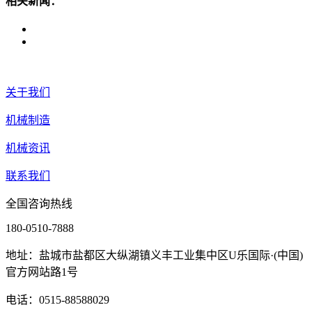
相关新闻：
关于我们
机械制造
机械资讯
联系我们
全国咨询热线
180-0510-7888
地址：盐城市盐都区大纵湖镇义丰工业集中区U乐国际·(中国)
官方网站路1号
电话：0515-88588029