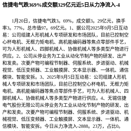
信捷电气跌369%成交额329亿元近5日从力净流入-4
1月20日，信捷电气跌3。69%，成交额3。29亿元，换手
率3。77%，总市值97。69亿元。1、据公司2025年9月5日互动
易：公司组建人形机械人专项研发和市场团队，目前已控制空
心杯电机、无框力矩电机、高机能编码器等焦点零部件手艺，
可为人形机械人、四脚机械人、协做机械人等多类型产物进行
供应。2、公司从停业务为工业从动化节制产物的研发、出产
和发卖。次要产物可编程节制器、伺服系统、步进驱动、机械
视觉、低压变频器、工业触摸屏、文本显示器、一体机、通信
模块、智能安拆。3、2025年9月5日互动易：公司组建人形机
械人专项研发和市场团队，目前已控制空心杯电机、无框力矩
电机、高机能编码器等焦点零部件手艺，可为人形机械人、四
脚机械人、协做机械人等多类型产物进行供应。4、无锡信捷
电气股份无限公司从停业务为工业从动化节制产物的研发、出
产和发卖。次要产物可编程节制器、伺服系统、步进驱动、机
械视觉、低压变频器、工业触摸屏、文本显示器、一体机、通
信模块、智能安拆。今日从力净流入-2888。23万，占比0。