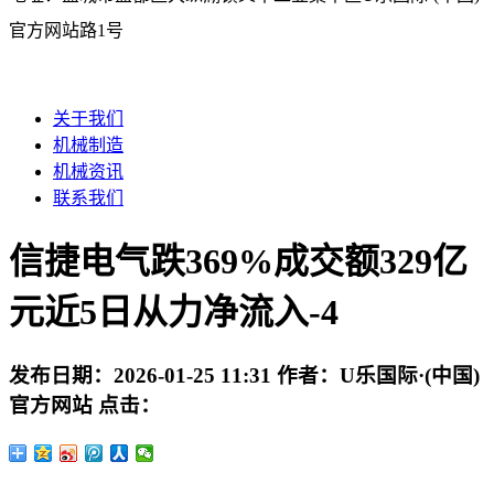
官方网站路1号
关于我们
机械制造
机械资讯
联系我们
信捷电气跌369%成交额329亿
元近5日从力净流入-4
发布日期：
2026-01-25 11:31
作者：
U乐国际·(中国)
官方网站
点击：