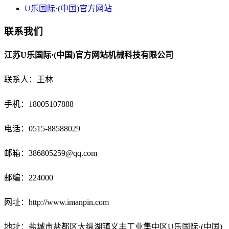
U乐国际·(中国)官方网站
联系我们
江苏U乐国际·(中国)官方网站机械科技有限公司
联系人：王林
手机：18005107888
电话：
0515-88588029
邮箱：
386805259@qq.com
邮编：224000
网址：http://www.imanpin.com
地址：盐城市盐都区大纵湖镇义丰工业集中区U乐国际·(中国)