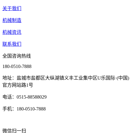
关于我们
机械制造
机械资讯
联系我们
全国咨询热线
180-0510-7888
地址：盐城市盐都区大纵湖镇义丰工业集中区U乐国际·(中国)
官方网站路1号
电话：0515-88588029
手机：180-0510-7888
微信扫一扫