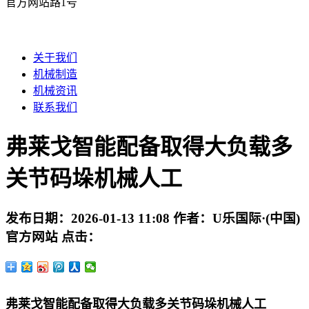
官方网站路1号
关于我们
机械制造
机械资讯
联系我们
弗莱戈智能配备取得大负载多
关节码垛机械人工
发布日期：
2026-01-13 11:08
作者：
U乐国际·(中国)
官方网站
点击：
弗莱戈智能配备取得大负载多关节码垛机械人工