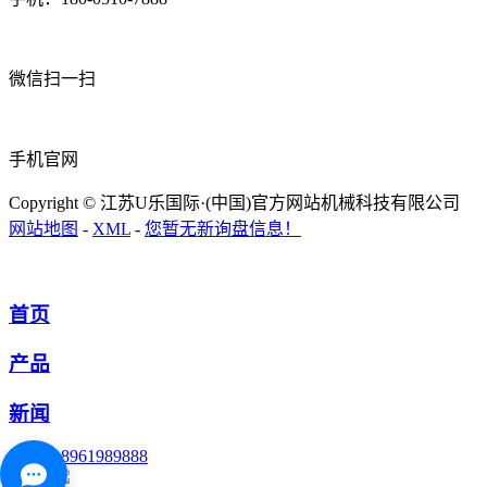
微信扫一扫
手机官网
Copyright © 江苏U乐国际·(中国)官方网站机械科技有限公司
网站地图
-
XML
-
您暂无新询盘信息！
首页
产品
新闻
18961989888