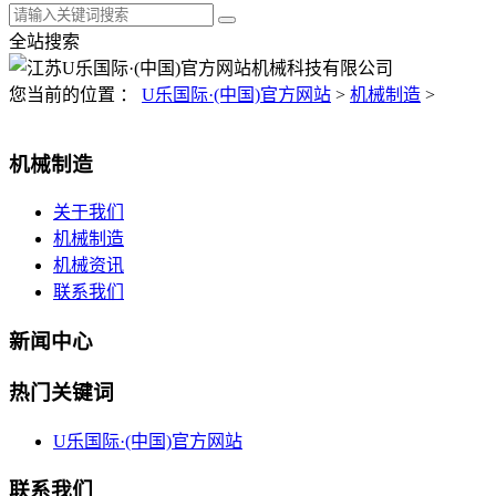
全站搜索
您当前的位置 ：
U乐国际·(中国)官方网站
>
机械制造
>
机械制造
关于我们
机械制造
机械资讯
联系我们
新闻中心
热门关键词
U乐国际·(中国)官方网站
联系我们