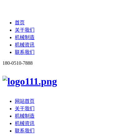
首页
关于我们
机械制造
机械资讯
联系我们
180-0510-7888
网站首页
关于我们
机械制造
机械资讯
联系我们