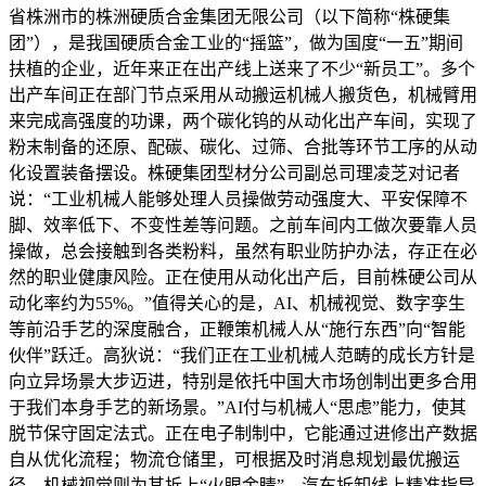
省株洲市的株洲硬质合金集团无限公司（以下简称“株硬集
团”），是我国硬质合金工业的“摇篮”，做为国度“一五”期间
扶植的企业，近年来正在出产线上送来了不少“新员工”。多个
出产车间正在部门节点采用从动搬运机械人搬货色，机械臂用
来完成高强度的功课，两个碳化钨的从动化出产车间，实现了
粉末制备的还原、配碳、碳化、过筛、合批等环节工序的从动
化设置装备摆设。株硬集团型材分公司副总司理凌芝对记者
说：“工业机械人能够处理人员操做劳动强度大、平安保障不
脚、效率低下、不变性差等问题。之前车间内工做次要靠人员
操做，总会接触到各类粉料，虽然有职业防护办法，存正在必
然的职业健康风险。正在使用从动化出产后，目前株硬公司从
动化率约为55%。”值得关心的是，AI、机械视觉、数字孪生
等前沿手艺的深度融合，正鞭策机械人从“施行东西”向“智能
伙伴”跃迁。高狄说：“我们正在工业机械人范畴的成长方针是
向立异场景大步迈进，特别是依托中国大市场创制出更多合用
于我们本身手艺的新场景。”AI付与机械人“思虑”能力，使其
脱节保守固定法式。正在电子制制中，它能通过进修出产数据
自从优化流程；物流仓储里，可根据及时消息规划最优搬运
径。机械视觉则为其拆上“火眼金睛”，汽车拆卸线上精准指导