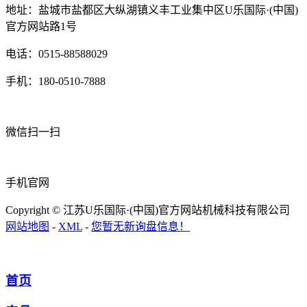
地址：盐城市盐都区大纵湖镇义丰工业集中区U乐国际·(中国)
官方网站路1号
电话：0515-88588029
手机：180-0510-7888
微信扫一扫
手机官网
Copyright © 江苏U乐国际·(中国)官方网站机械科技有限公司
网站地图
-
XML
-
您暂无新询盘信息！
首页