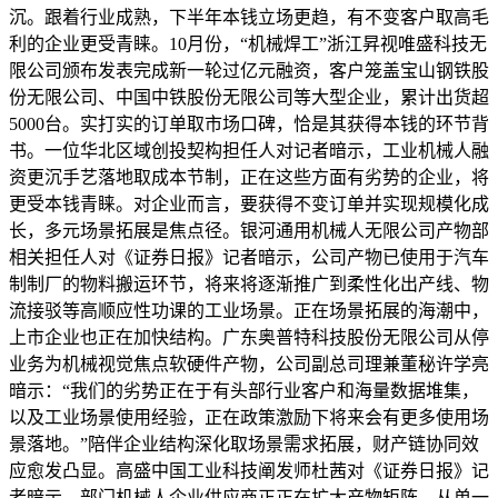
沉。跟着行业成熟，下半年本钱立场更趋，有不变客户取高毛
利的企业更受青睐。10月份，“机械焊工”浙江昇视唯盛科技无
限公司颁布发表完成新一轮过亿元融资，客户笼盖宝山钢铁股
份无限公司、中国中铁股份无限公司等大型企业，累计出货超
5000台。实打实的订单取市场口碑，恰是其获得本钱的环节背
书。一位华北区域创投契构担任人对记者暗示，工业机械人融
资更沉手艺落地取成本节制，正在这些方面有劣势的企业，将
更受本钱青睐。对企业而言，要获得不变订单并实现规模化成
长，多元场景拓展是焦点径。银河通用机械人无限公司产物部
相关担任人对《证券日报》记者暗示，公司产物已使用于汽车
制制厂的物料搬运环节，将来将逐渐推广到柔性化出产线、物
流接驳等高顺应性功课的工业场景。正在场景拓展的海潮中，
上市企业也正在加快结构。广东奥普特科技股份无限公司从停
业务为机械视觉焦点软硬件产物，公司副总司理兼董秘许学亮
暗示：“我们的劣势正在于有头部行业客户和海量数据堆集，
以及工业场景使用经验，正在政策激励下将来会有更多使用场
景落地。”陪伴企业结构深化取场景需求拓展，财产链协同效
应愈发凸显。高盛中国工业科技阐发师杜茜对《证券日报》记
者暗示，部门机械人企业供应商正正在扩大产物矩阵，从单一