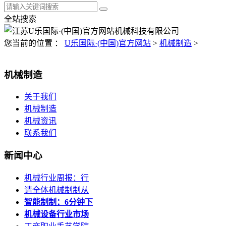
全站搜索
您当前的位置 ：
U乐国际·(中国)官方网站
>
机械制造
>
机械制造
关于我们
机械制造
机械资讯
联系我们
新闻中心
机械行业周报：行
请全体机械制制从
智能制制：6分钟下
机械设备行业市场