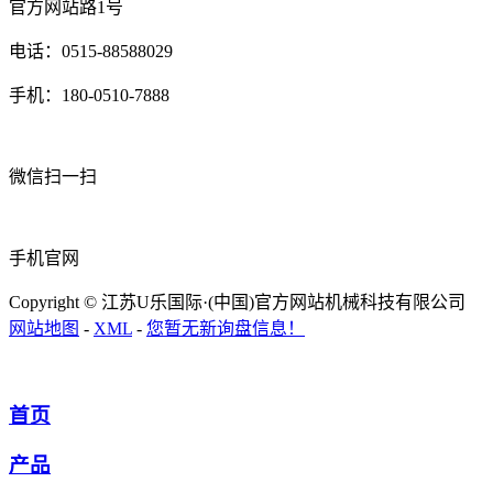
官方网站路1号
电话：0515-88588029
手机：180-0510-7888
微信扫一扫
手机官网
Copyright © 江苏U乐国际·(中国)官方网站机械科技有限公司
网站地图
-
XML
-
您暂无新询盘信息！
首页
产品