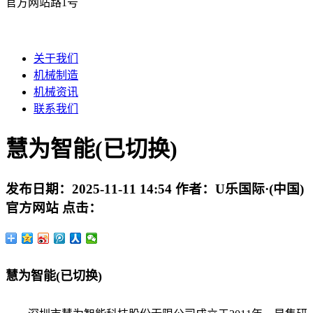
官方网站路1号
关于我们
机械制造
机械资讯
联系我们
慧为智能(已切换)
发布日期：
2025-11-11 14:54
作者：
U乐国际·(中国)
官方网站
点击：
慧为智能(已切换)