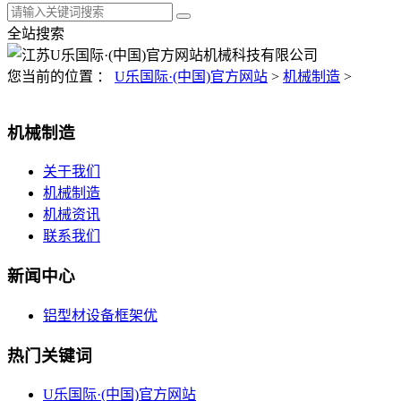
全站搜索
您当前的位置 ：
U乐国际·(中国)官方网站
>
机械制造
>
机械制造
关于我们
机械制造
机械资讯
联系我们
新闻中心
铝型材设备框架优
热门关键词
U乐国际·(中国)官方网站