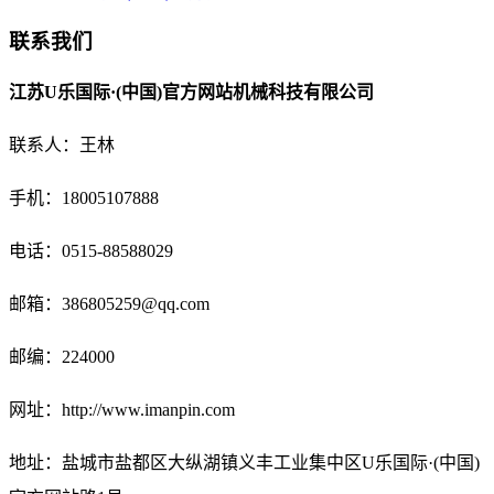
联系我们
江苏U乐国际·(中国)官方网站机械科技有限公司
联系人：王林
手机：18005107888
电话：
0515-88588029
邮箱：
386805259@qq.com
邮编：224000
网址：http://www.imanpin.com
地址：盐城市盐都区大纵湖镇义丰工业集中区U乐国际·(中国)