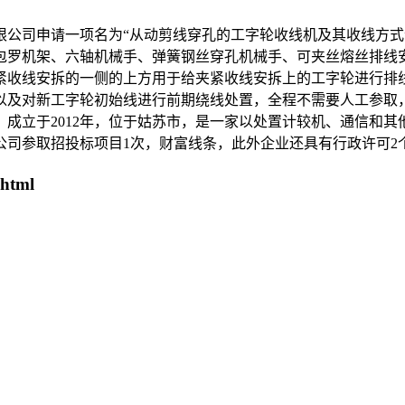
请一项名为“从动剪线穿孔的工字轮收线机及其收线方式”的专利，公
包罗机架、六轴机械手、弹簧钢丝穿孔机械手、可夹丝熔丝排线
紧收线安拆的一侧的上方用于给夹紧收线安拆上的工字轮进行排
以及对新工字轮初始线进行前期绕线处置，全程不需要人工参取
成立于2012年，位于姑苏市，是一家以处置计较机、通信和其
公司参取招投标项目1次，财富线条，此外企业还具有行政许可2
html