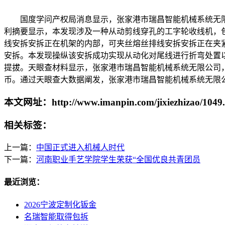
国度学问产权局消息显示，张家港市瑞昌智能机械系统无限公司申
利摘要显示，本发现涉及一种从动剪线穿孔的工字轮收线机，
线安拆安拆正在机架的内部，可夹丝熔丝排线安拆安拆正在夹
安拆。本发现操纵该安拆成功实现从动化对尾线进行折弯处置
提拔。天眼查材料显示，张家港市瑞昌智能机械系统无限公司，
币。通过天眼查大数据阐发，张家港市瑞昌智能机械系统无限
本文网址：http://www.imanpin.com/jixiezhizao/1049.
相关标签：
上一篇：
中国正式进入机械人时代
下一篇：
河南职业手艺学院学生荣获“全国优良共青团员
最近浏览：
2026宁波定制化钣金
名瑞智能取得包拆