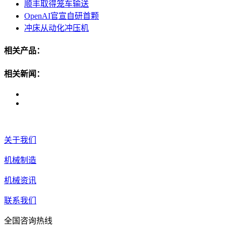
顺丰取得笼车输送
OpenAI官宣自研首颗
冲床从动化冲压机
相关产品：
相关新闻：
关于我们
机械制造
机械资讯
联系我们
全国咨询热线