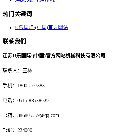
冲床从动化冲压机
热门关键词
U乐国际·(中国)官方网站
联系我们
江苏U乐国际·(中国)官方网站机械科技有限公司
联系人：王林
手机：18005107888
电话：
0515-88588029
邮箱：
386805259@qq.com
邮编：224000