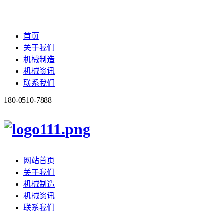
首页
关于我们
机械制造
机械资讯
联系我们
180-0510-7888
网站首页
关于我们
机械制造
机械资讯
联系我们