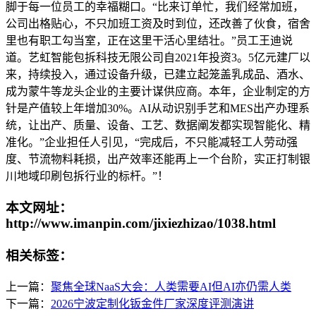
脚于每一位员工的幸福糊口。“比来订单忙，我们经常加班，
公司出格贴心，不只加班工资及时到位，还改善了伙食，宿舍
里也有职工勾当室，正在这里干活心里结壮。”员工王迪说
道。艺虹智能包拆科技无限公司自2021年投资3。5亿元建厂以
来，持续投入，通过设备升级，已建立起笼盖乳成品、酒水、
成为蒙牛等龙头企业的主要计谋供应商。本年，企业制定的方
针是产值较上年增加30%。AI从动识别手艺和MES出产办理系
统，让出产、质量、设备、工艺、数据阐发都实现智能化、精
准化。”企业担任人引见，“完成后，不只能减轻工人劳动强
度、节流物料耗损，出产效率还能再上一个台阶，实正打制银
川地域印刷包拆行业的标杆。”！
本文网址：
http://www.imanpin.com/jixiezhizao/1038.html
相关标签：
上一篇：
聚焦全球NaaS大会：人类需要AI但AI亦仍需人类
下一篇：
2026宁波定制化钣金件厂家深度评测演讲