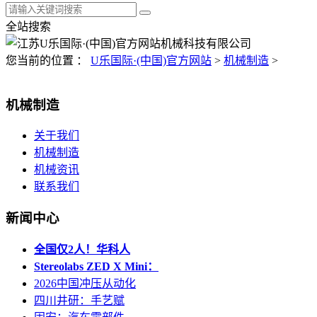
全站搜索
您当前的位置 ：
U乐国际·(中国)官方网站
>
机械制造
>
机械制造
关于我们
机械制造
机械资讯
联系我们
新闻中心
全国仅2人！华科人
Stereolabs ZED X Mini：
2026中国冲压从动化
四川井研：手艺赋