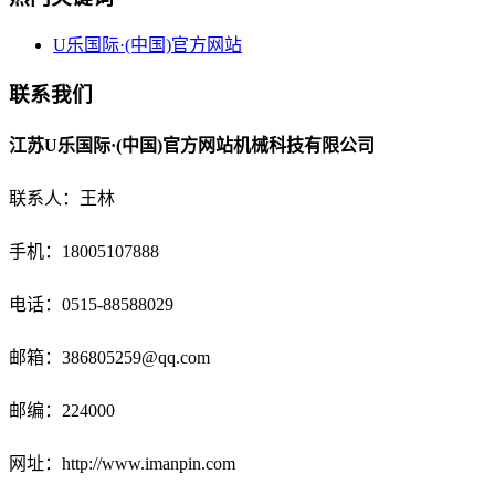
U乐国际·(中国)官方网站
联系我们
江苏U乐国际·(中国)官方网站机械科技有限公司
联系人：王林
手机：18005107888
电话：
0515-88588029
邮箱：
386805259@qq.com
邮编：224000
网址：http://www.imanpin.com