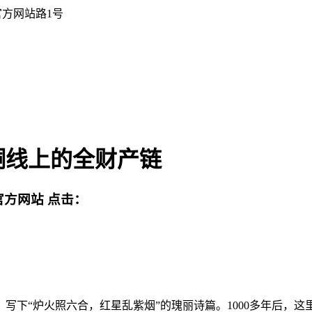
官方网站路1号
铜线上的全财产链
)官方网站
点击：
写下“炉火照六合，红星乱紫烟”的瑰丽诗篇。1000多年后，