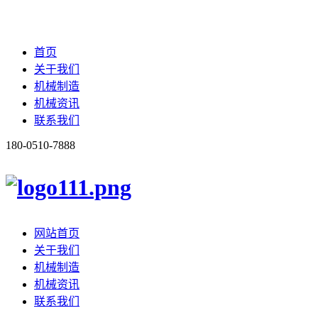
首页
关于我们
机械制造
机械资讯
联系我们
180-0510-7888
网站首页
关于我们
机械制造
机械资讯
联系我们