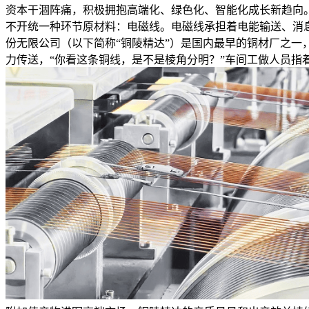
资本干涸阵痛，积极拥抱高端化、绿色化、智能化成长新趋向
不开统一种环节原材料：电磁线。电磁线承担着电能输送、消
份无限公司（以下简称“铜陵精达”）是国内最早的铜材厂之一
力传送，“你看这条铜线，是不是棱角分明？”车间工做人员指