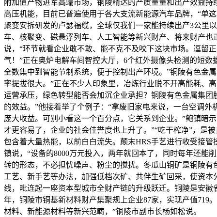
附加值产物进军高端市场，铜陵精达的产质量量和出产效益持
高压机能，目前已普遍使用于各大支流新能源汽车品牌，“单这
聚变安拆研发的卢瑟福缆，全球仅我们一家能持续出产3公里以
车、核聚变、磁悬浮列车、人工智能等新兴财产、将来财产也
说，“环节就看企业敢不敢、能不克不及咬下这块市场。逗留
气！”正在奥炉电解车间智控大厅，6个红外摄像头检测的短数
全数集中到智能节制系统，便于控制出产环境。”铜陵有色金
率提拔很大。”正在不少人印象里，冶炼行业脱不开高能耗、
运营承压，绿色转型能否会加沉企业承担？铜陵有色金属集团
的效益。”他接着举了个例子：“拿废旧家电来说，一台空调外
庞大收益。可别小看这一个百分点，它关系到企业。”鲍镇暗示
才更容易了，企业的社会佳誉度也上升了。”“吃干榨净”，是
包含着大量热能，以前白白流失。颠末HRS手艺进行收受接管
镇说，“设备的8000万元投入，两年就回本了，同时每年还
转的形态，不必担忧噪声、粉尘的搅扰。冬瓜山铜矿是铜陵有色
工艺、新手艺等办法，加强低档次矿、共伴生矿回采，使资本分
线，毗连起一座资本型城市全财产链的升级跃迁。铜陵是安徽省
年，铜陵市铜基新材料财产集聚规上企业87家，实现产值71
材料、新能源材料等新兴范畴，”铜陵市副市长杨如松说。