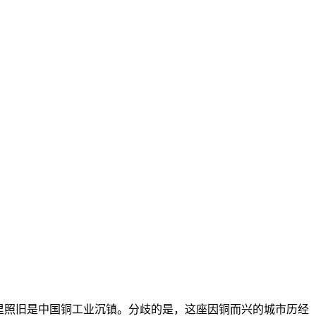
这里照旧是中国铜工业沉镇。分歧的是，这座因铜而兴的城市历经